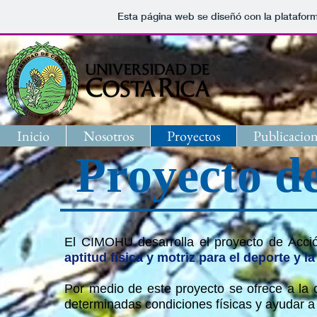
Esta página web se diseñó con la platafor
Inicio
Nosotros
Proyectos
Publicacion
Proyecto de
El CIMOHU desarrolla el proyecto de Acci
aptitud física y motriz para el deporte y l
Por medio de este proyecto se ofrece a la 
determinadas condiciones físicas y ayudar a 