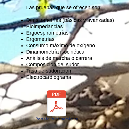
Las pruebas que se ofrecen son:
Densitometrías (básicas y avanzadas)
Bioimpedancias
Ergoespirometrías
Ergometrías
Consumo máximo de oxígeno
Dinamometría isocinética
Análisis de marcha o carrera
Composición del sudor
Tasa de sudoración
Electrocardiograma
Portafolio de servicios