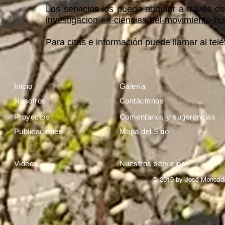
Los servicios los puede adquirir a través d
investigacion-en-ciencias-del-movimiento-
Para citas e información puede llamar al tel
Inicio
Galería
Nosotros
Contáctenos
Proyectos
Comentarios y sugerencias
Publicaciones
Mapa del Sitio
Videos
Nuestros servicios
© 2019 by José Moncada